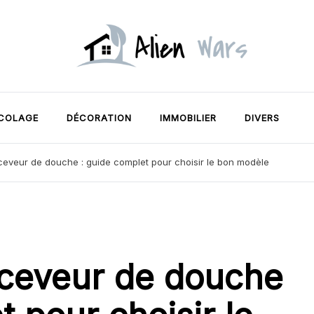
Alien Wars
Votre clé vers le foyer de vos
rêves
ICOLAGE
DÉCORATION
IMMOBILIER
DIVERS
eveur de douche : guide complet pour choisir le bon modèle
ceveur de douche