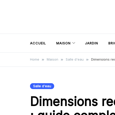
Skip
to
content
ACCUEIL
MAISON
JARDIN
BR
Home
Maison
Salle d'eau
Dimensions rec
Salle d'eau
Dimensions re