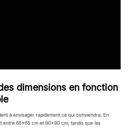
 des dimensions en fonction
le
aident à envisager rapidement ce qui conviendra. En
nt entre 65×65 cm et 90×90 cm, tandis que les