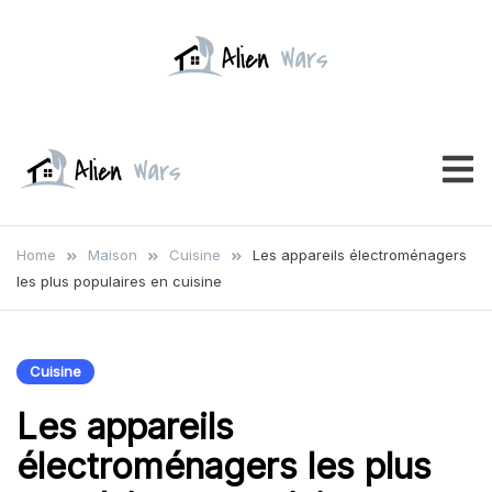
Skip
to
content
Alien Wars
Votre clé vers le foyer de vos
rêves
Alien
Votre clé vers le
foyer de vos
Wars
Home
Maison
Cuisine
Les appareils électroménagers
rêves
les plus populaires en cuisine
Cuisine
Les appareils
électroménagers les plus